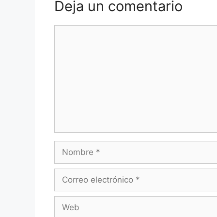
Deja un comentario
Comentario
Nombre
Correo
electrónico
Web