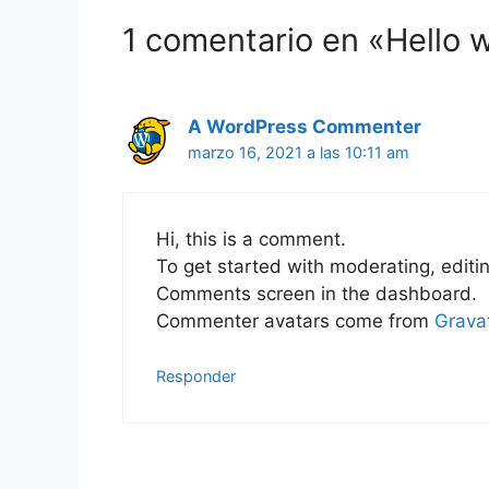
1 comentario en «Hello w
A WordPress Commenter
marzo 16, 2021 a las 10:11 am
Hi, this is a comment.
To get started with moderating, editi
Comments screen in the dashboard.
Commenter avatars come from
Grava
Responder