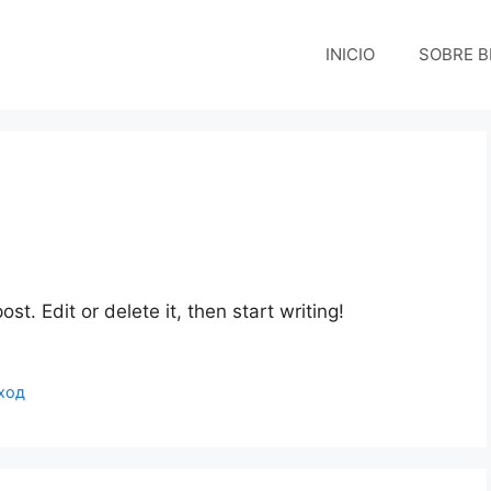
INICIO
SOBRE BR
st. Edit or delete it, then start writing!
ход