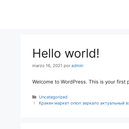
Saltar
al
contenido
Hello world!
marzo 16, 2021
por
admin
Welcome to WordPress. This is your first po
Categorías
Uncategorized
Кракен маркет onion зеркало актуальный в